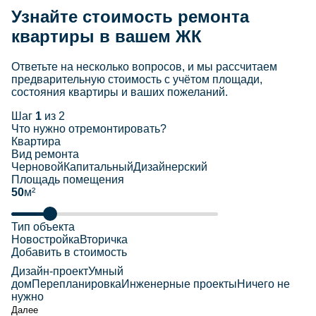
Узнайте стоимость ремонта
квартиры в вашем ЖК
Ответьте на несколько вопросов, и мы рассчитаем
предварительную стоимость с учётом площади,
состояния квартиры и ваших пожеланий.
Шаг
1
из 2
Что нужно отремонтировать?
Квартира
Вид ремонта
Черновой
Капитальный
Дизайнерский
Площадь помещения
50
м²
Тип объекта
Новостройка
Вторичка
Добавить в стоимость
Дизайн-проект
Умный
дом
Перепланировка
Инженерные проекты
Ничего не
нужно
Далее