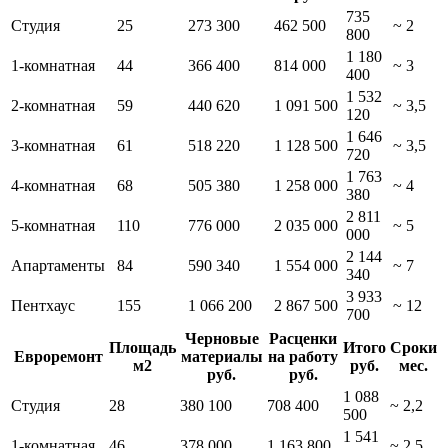
735
Студия
25
273 300
462 500
~ 2
800
1 180
1-комнатная
44
366 400
814 000
~ 3
400
1 532
2-комнатная
59
440 620
1 091 500
~ 3,5
120
1 646
3-комнатная
61
518 220
1 128 500
~ 3,5
720
1 763
4-комнатная
68
505 380
1 258 000
~ 4
380
2 811
5-комнатная
110
776 000
2 035 000
~ 5
000
2 144
Апартаменты
84
590 340
1 554 000
~ 7
340
3 933
Пентхаус
155
1 066 200
2 867 500
~ 12
700
Черновые
Расценки
Площадь
Итого
Сроки
Евроремонт
материалы
на работу
м2
руб.
мес.
руб.
руб.
1 088
Студия
28
380 100
708 400
~ 2,2
500
1 541
1-комнатная
46
378 000
1 163 800
~ 2,5