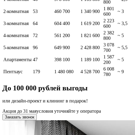
800
1 801
2-комнатная
53
460 700
1 340 900
~ 3
600
2 223
3-комнатная
64
604 400
1 619 200
~ 3,5
600
2 382
4-комнатная
72
561 200
1 821 600
~ 5
800
3 078
5-комнатная
96
649 900
2 428 800
~ 5,5
700
1 587
Апартаменты
47
398 100
1 189 100
~ 5
200
6 008
Пентхаус
179
1 480 080
4 528 700
~ 9
780
До 100 000 рублей выгоды
или дизайн-проект и клининг в подарок!
Акция до 31 мая
условия уточняйте у оператора
Заказать звонок