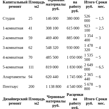
Капитальный
Площадь
на
Итого
Сроки
материалы
ремонт
м2
работу
руб.
мес.
руб.
руб.
526
Студия
25
146 000
380 000
~ 1,5
000
923
1-комнатная
41
308 100
615 000
~ 2,5
100
1 354
2-комнатная
59
469 400
885 000
~ 3
400
1 478
3-комнатная
62
548 320
930 000
~ 4
320
1 535
4-комнатная
70
485 500
1 050 000
~ 5
500
2 649
5-комнатная
111
819 000
1 830 000
~ 6,5
000
2 365
Апартаменты
94
620 440
1 745 000
~ 6
440
5 678
Пентхаус
200
1 138 800
4 540 000
~ 9
800
Расценки
Черновые
Дизайнерский
Площадь
на
Итого
Сроки
материалы
ремонт
м2
работу
руб.
мес.
руб.
руб.