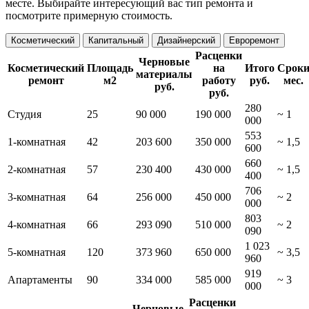
месте. Выбирайте интересующий вас тип ремонта и
посмотрите примерную стоимость.
Косметический
Капитальный
Дизайнерский
Евроремонт
Расценки
Черновые
Косметический
Площадь
на
Итого
Срок
материалы
ремонт
м2
работу
руб.
мес.
руб.
руб.
280
Студия
25
90 000
190 000
~ 1
000
553
1-комнатная
42
203 600
350 000
~ 1,5
600
660
2-комнатная
57
230 400
430 000
~ 1,5
400
706
3-комнатная
64
256 000
450 000
~ 2
000
803
4-комнатная
66
293 090
510 000
~ 2
090
1 023
5-комнатная
120
373 960
650 000
~ 3,5
960
919
Апартаменты
90
334 000
585 000
~ 3
000
Расценки
Черновые