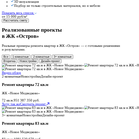
Выбирайте подходящий вариант и рассчитайте примерную смет
Для новостроек
Чистовая отделка
Финишная отделка без черновых работ
Сроки от 35 дней
Что входит:
Укладка ламината
Монтаж плинтусов
Оклейка стен обоями
Показать весь список
от 4 150 руб/м²
Рассчитать смету
Популярный выбор
Капитальный ремонт
Для квартир во вторичке и новостройках