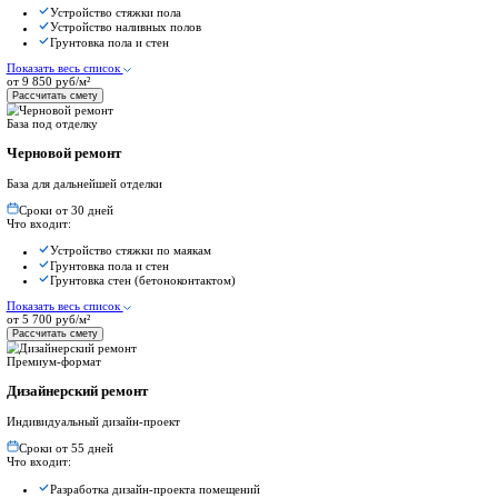
Активно сотрудничаем с компанией-застройщиком в ЖК «Остро
Главная
Ремонт в ЖК
Ремонт квартиры в ЖК Остров
Ремонт квартиры в ЖК Остров
Тип проекта:
Монолитно-кирпичный
Класс:
Бизнес
Срок сдачи:
Частично сдан
Этажей:
от 5 до 23
Активно сотрудничаем с компанией-застройщиком в ЖК «Остро
О проекте:
«Остров» — ЖК на западе Москвы, в Мневниковской пойме. Ун
Разработать дизайн-проект
Посмотреть готовый ремонт
Стоимость ремонта