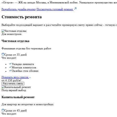
Площадь помещения
50
м²
Тип ремонта
Капитальный
Добавить в стоимость
Дизайн-проект
Рассчитать стоимость
→
Выезд инженера-сметчика бесплатно
Главная
Ремонт в ЖК
Ремонт квартиры в ЖК Остров
Ремонт квартиры в ЖК Остров
Тип проекта:
Монолитно-кирпичный
Срок сдачи:
Частично сдан
Класс:
Бизнес
Этажей:
от 5 до 23
О проекте:
«Остров» — ЖК на западе Москвы, в Мневниковской пойме. Ун
Посмотреть объекты
Разработать дизайн-проект