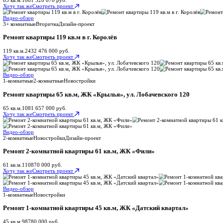
Сроки от 45 дней
Что входит:
Устройство стяжки пола
Устройство наливных полов
Грунтовка пола и стен
Показать весь список
от 9 850 руб/м²
Рассчитать смету
База под отделку
Черновой ремонт
База для дальнейшей отделки
Сроки от 30 дней
Что входит:
Устройство стяжки по маякам
Грунтовка пола и стен
Грунтовка стен (бетоноконтактом)