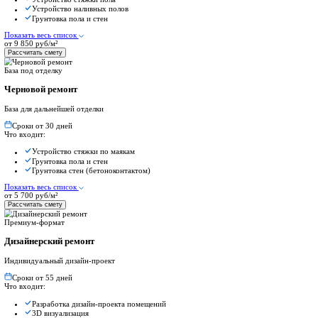
Активно сотрудничаем с компанией-застройщиком в ЖК «Алхим
Главная
Ремонт в ЖК
Ремонт квартиры в ЖК Алхимово
Ремонт квартиры в ЖК Алхимово
Тип проекта:
Монолитно-кирпичный
Класс:
Комфорт
Срок сдачи:
Сдан
Этажей:
от 8 до 16
Активно сотрудничаем с компанией-застройщиком в ЖК «Алхим
О проекте:
«Алхимово» — жилой комплекс в Новой Москве, в 16 км от МКА
Разработать дизайн-проект
Посмотреть готовый ремонт
Стоимость ремонта
Выбирайте подходящий вариант и рассчитайте примерную смет