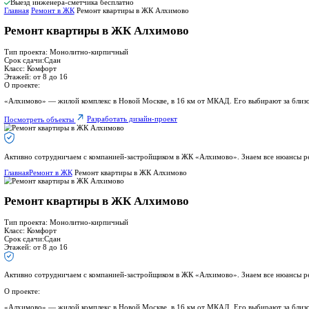
Чистовая отделка
Капитальный
Дизайнерский
Добавить в стоимость
Дизайн-проект
Дизайн-проект
Без доп. услуг
Авторский надзор
Выезд инженера-сметчика бесплатно
Рассчитать стоимость
4,9
347 отзывов
Ремонт квартиры в ЖК Алхимово
ремонт квартиры под ключ
от 6 450 ₽/м²
Рассчитайте стоимость ремонта и пол