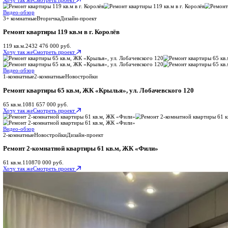
Сроки от 45 дней
Что входит:
Устройство стяжки пола
Устройство наливных полов
Грунтовка пола и стен
Показать весь список
от 9 850 руб/м²
Рассчитать смету
База под отделку
Черновой ремонт
База для дальнейшей отделки
Сроки от 30 дней
Что входит:
Устройство стяжки по маякам
Грунтовка пола и стен
Грунтовка стен (бетоноконтактом)
Показать весь список