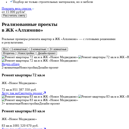
Для новостроек
Чистовая отделка
Финишная отделка без черновых работ
Сроки от 35 дней
Что входит:
Укладка ламината
Монтаж плинтусов
Оклейка стен обоями
Показать весь список
от 4 150 руб/м²
Рассчитать смету
Популярный выбор
Капитальный ремонт
Для квартир во вторичке и новостройках