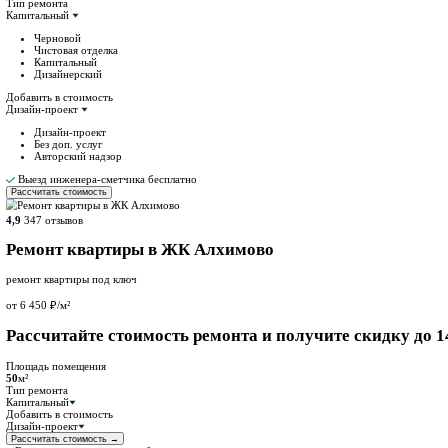
ЖК Lunar
ЖК Соболевка
ЖК Союзный
ЖК Митинский Лес
Смотреть все
Рассчитать смету
Ремонт квартиры в ЖК Алхимово
ремонт квартиры под ключ
от 6 450 ₽/м²
Рассчитайте стоимость ремонта и пол
Площадь помещения
50
м²
Тип ремонта
Капитальный
Черновой