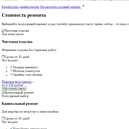
Площадь помещения
50
м²
Тип ремонта
Капитальный
Добавить в стоимость
Дизайн-проект
Рассчитать стоимость
→
Выезд инженера-сметчика бесплатно
Главная
Ремонт в ЖК
Ремонт квартиры в ЖК Алхимово
Ремонт квартиры в ЖК Алхимово
Тип проекта:
Монолитно-кирпичный
Срок сдачи:
Сдан
Класс:
Комфорт
Этажей:
от 8 до 16
О проекте:
«Алхимово» — жилой комплекс в Новой Москве, в 16 км от МКА
Посмотреть объекты
Разработать дизайн-проект