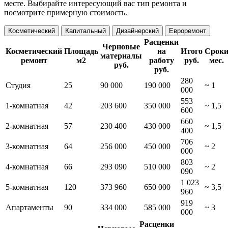
месте. Выбирайте интересующий вас тип ремонта и
посмотрите примерную стоимость.
Косметический
Капитальный
Дизайнерский
Евроремонт
Расценки
Черновые
Косметический
Площадь
на
Итого
Срок
материалы
ремонт
м2
работу
руб.
мес.
руб.
руб.
280
Студия
25
90 000
190 000
~ 1
000
553
1-комнатная
42
203 600
350 000
~ 1,5
600
660
2-комнатная
57
230 400
430 000
~ 1,5
400
706
3-комнатная
64
256 000
450 000
~ 2
000
803
4-комнатная
66
293 090
510 000
~ 2
090
1 023
5-комнатная
120
373 960
650 000
~ 3,5
960
919
Апартаменты
90
334 000
585 000
~ 3
000
Расценки