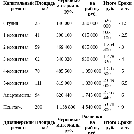
Черновые
Капитальный
Площадь
на
Итого
Сроки
материалы
ремонт
м2
работу
руб.
мес.
руб.
руб.
526
Студия
25
146 000
380 000
~ 1,5
000
923
1-комнатная
41
308 100
615 000
~ 2,5
100
1 354
2-комнатная
59
469 400
885 000
~ 3
400
1 478
3-комнатная
62
548 320
930 000
~ 4
320
1 535
4-комнатная
70
485 500
1 050 000
~ 5
500
2 649
5-комнатная
111
819 000
1 830 000
~ 6,5
000
2 365
Апартаменты
94
620 440
1 745 000
~ 6
440
5 678
Пентхаус
200
1 138 800
4 540 000
~ 9
800
Расценки
Черновые
Дизайнерский
Площадь
на
Итого
Сроки
материалы
ремонт
м2
работу
руб.
мес.
руб.
руб.