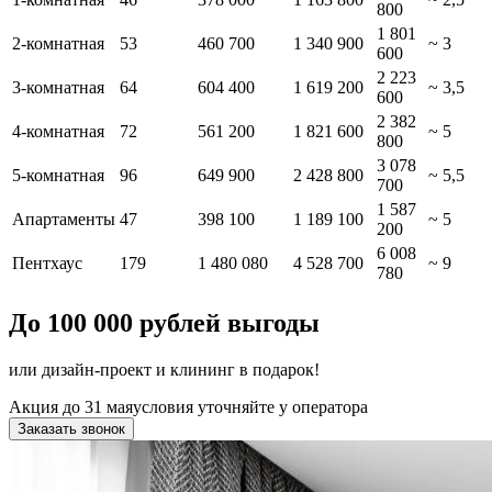
800
1 801
2-комнатная
53
460 700
1 340 900
~ 3
600
2 223
3-комнатная
64
604 400
1 619 200
~ 3,5
600
2 382
4-комнатная
72
561 200
1 821 600
~ 5
800
3 078
5-комнатная
96
649 900
2 428 800
~ 5,5
700
1 587
Апартаменты
47
398 100
1 189 100
~ 5
200
6 008
Пентхаус
179
1 480 080
4 528 700
~ 9
780
До 100 000 рублей выгоды
или дизайн-проект и клининг в подарок!
Акция до 31 мая
условия уточняйте у оператора
Заказать звонок