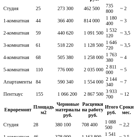
735
Студия
25
273 300
462 500
~ 2
800
1 180
1-комнатная
44
366 400
814 000
~ 3
400
1 532
2-комнатная
59
440 620
1 091 500
~ 3,5
120
1 646
3-комнатная
61
518 220
1 128 500
~ 3,5
720
1 763
4-комнатная
68
505 380
1 258 000
~ 4
380
2 811
5-комнатная
110
776 000
2 035 000
~ 5
000
2 144
Апартаменты
84
590 340
1 554 000
~ 7
340
3 933
Пентхаус
155
1 066 200
2 867 500
~ 12
700
Черновые
Расценки
Площадь
Итого
Сроки
Евроремонт
материалы
на работу
м2
руб.
мес.
руб.
руб.
1 088
Студия
28
380 100
708 400
~ 2,2
500
1 541
1-комнатная
46
378 000
1 163 800
~ 2,5